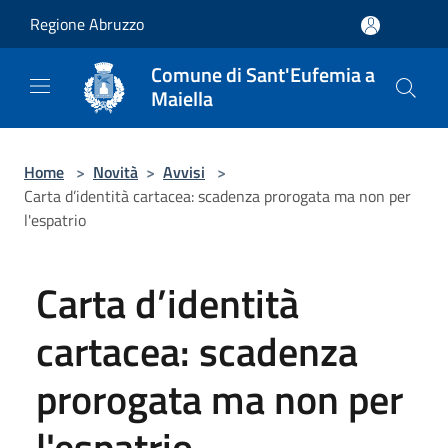
Salta al contenuto principale
Regione Abruzzo
Comune di Sant'Eufemia a
Maiella
Home
>
Novità
>
Avvisi
>
Carta d’identità cartacea: scadenza prorogata ma non per
l'espatrio
Carta d’identità
cartacea: scadenza
prorogata ma non per
l'espatrio