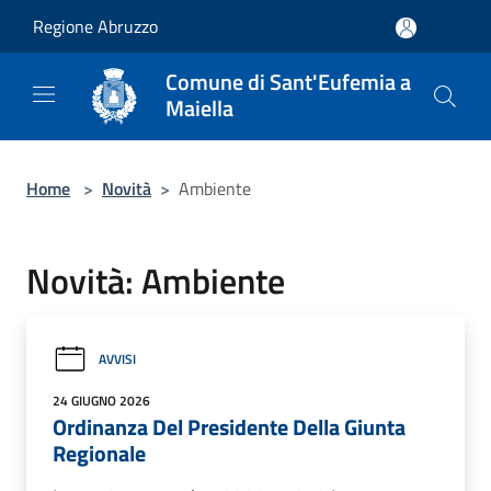
Salta al contenuto principale
Regione Abruzzo
Comune di Sant'Eufemia a
Maiella
Home
>
Novità
>
Ambiente
Novità: Ambiente
AVVISI
24 GIUGNO 2026
Ordinanza Del Presidente Della Giunta
Regionale