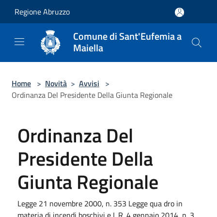
Salta al contenuto principale
Regione Abruzzo
Comune di Sant'Eufemia a
Maiella
Home
>
Novità
>
Avvisi
>
Ordinanza Del Presidente Della Giunta Regionale
Ordinanza Del
Presidente Della
Giunta Regionale
Legge 21 novembre 2000, n. 353 Legge qua dro in
materia di incendi boschivi e L.R. 4 gennaio 2014, n. 3.