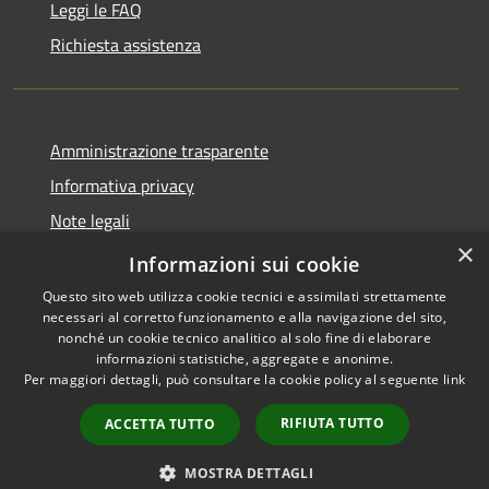
Leggi le FAQ
Richiesta assistenza
Amministrazione trasparente
Informativa privacy
Note legali
×
Dichiarazione di accessibilità
Informazioni sui cookie
Questo sito web utilizza cookie tecnici e assimilati strettamente
necessari al corretto funzionamento e alla navigazione del sito,
nonché un cookie tecnico analitico al solo fine di elaborare
informazioni statistiche, aggregate e anonime.
RSS
Copyright © 2026 • Comune di
Per maggiori dettagli, può consultare la cookie policy al seguente
link
Accessibilità
Sant'Eufemia a Maiella •
Privacy
Municipium
Powered by
•
RIFIUTA TUTTO
ACCETTA TUTTO
Cookie
Accesso redazione
Mappa del sito
MOSTRA DETTAGLI