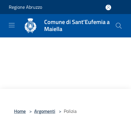
Salta al contenuto principale
Regione Abruzzo
Comune di Sant'Eufemia a
Maiella
Home
>
Argomenti
>
Polizia