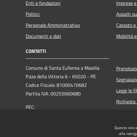
Enti e fondazioni
Imprese 
Politici
Appalti pu
Personale Amministrativo
Catasto e
Documenti e dati
Mobilità e
CONTATTI
Comune di Santa Eufemia a Maiella
Prenotaz
P.zza della Vittoria 6 - 65020 - PE
Segnalazi
Codice Fiscale: 81000470682
Leggi le 
Partita IVA: 00255660680
Richiesta
PEC:
info@pec.comune.santeufemiaamaiella.pe.it
Centralino Unico: +39 085 920116
Questo sito 
alla navig