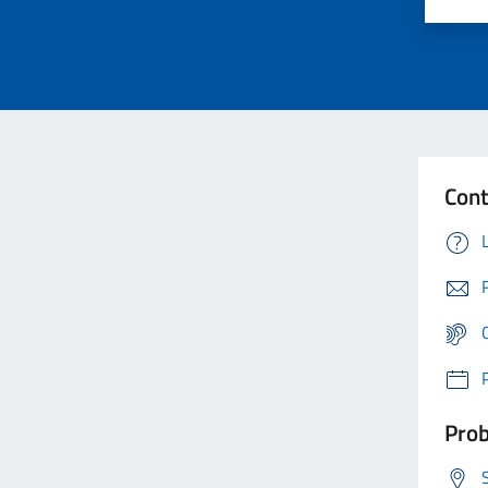
Cont
Prob