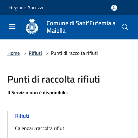
Salta al contenuto principale
Regione Abruzzo
Comune di Sant'Eufemia a
Maiella
Home
>
Rifiuti
>
Punti di raccolta rifiuti
Punti di raccolta rifiuti
Il Servizio non è disponibile.
Rifiuti
Calendari raccolta rifiuti