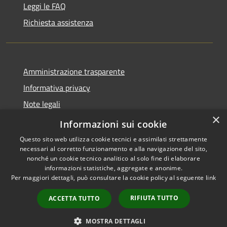
Leggi le FAQ
Richiesta assistenza
Amministrazione trasparente
Informativa privacy
Note legali
×
Dichiarazione di accessibilità
Informazioni sui cookie
Questo sito web utilizza cookie tecnici e assimilati strettamente
necessari al corretto funzionamento e alla navigazione del sito,
nonché un cookie tecnico analitico al solo fine di elaborare
informazioni statistiche, aggregate e anonime.
RSS
Copyright © 2026 • Comune di
Per maggiori dettagli, può consultare la cookie policy al seguente
link
Accessibilità
Sant'Eufemia a Maiella •
Privacy
Municipium
Powered by
•
RIFIUTA TUTTO
ACCETTA TUTTO
Cookie
Accesso redazione
Mappa del sito
MOSTRA DETTAGLI