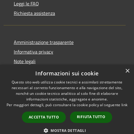
Leggi le FAQ
Richiesta assistenza
Amministrazione trasparente
Informativa privacy
Note legali
×
Dichiarazione di accessibilità
Informazioni sui cookie
Questo sito web utilizza cookie tecnici e assimilati strettamente
necessari al corretto funzionamento e alla navigazione del sito,
nonché un cookie tecnico analitico al solo fine di elaborare
informazioni statistiche, aggregate e anonime.
RSS
Copyright © 2026 • Comune di
Per maggiori dettagli, può consultare la cookie policy al seguente
link
Accessibilità
Sant'Eufemia a Maiella •
Privacy
Municipium
Powered by
•
RIFIUTA TUTTO
ACCETTA TUTTO
Cookie
Accesso redazione
Mappa del sito
MOSTRA DETTAGLI